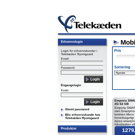
Mobi
Erhvervslogin
Pris
Login for erhvervskunder i
Telekæden Ryomgaard
Email:
Sortering
Password:
Éngangslogin
Kode:
Emporia SMAR
4G 64 GB
Emporia SMAR
Glemt password
mini.Smartphon
lommen.Mens 
Bliv erhvervskunde hos
hovedsageligt
Telekæden Ryomgaard
deres smartph
håndtasken ell
baglommen, fo
Produkter
1279,
mænd at putte
smart