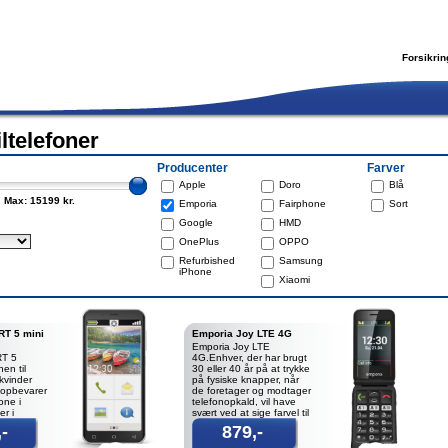
Forsikrin
ltelefoner
Producenter
Farver
Apple
Doro
Blå
Max: 15199 kr.
Emporia
Fairphone
Sort
Google
HMD
OnePlus
OPPO
Refurbished
Samsung
iPhone
Xiaomi
T 5 mini
Emporia Joy LTE 4G
Emporia Joy LTE
T 5
4G.Enhver, der har brugt
en til
30 eller 40 år på at trykke
kvinder
på fysiske knapper, når
 opbevarer
de foretager og modtager
one i
telefonopkald, vil have
er i
svært ved at sige farvel til
retrækker
telefoner
-
879,-
 deres