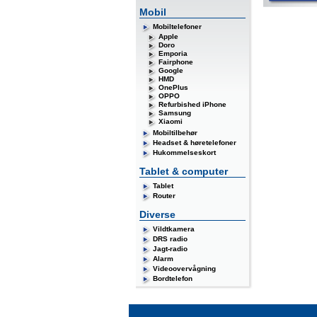
Mobil
Mobiltelefoner
Apple
Doro
Emporia
Fairphone
Google
HMD
OnePlus
OPPO
Refurbished iPhone
Samsung
Xiaomi
Mobiltilbehør
Headset & høretelefoner
Hukommelseskort
Tablet & computer
Tablet
Router
Diverse
Vildtkamera
DRS radio
Jagt-radio
Alarm
Videoovervågning
Bordtelefon