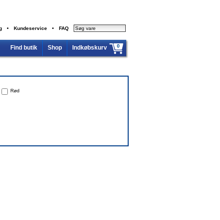
g
•
Kundeservice
•
FAQ
0
Find butik
Shop
Indkøbskurv
Indkøbskurven er tom...
I alt excl. moms
0,00 kr.
Rød