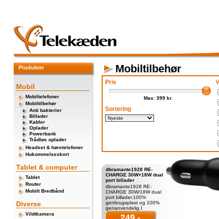
Mobiltilbehør
Produkter
Pris
V
Mobil
Mobiltelefoner
Max: 399 kr.
Mobiltilbehør
Sortering
Anti bakterier
Billader
Kabler
Oplader
Powerbank
Trådløs oplader
Headset & høretelefoner
Hukommelseskort
Tablet & computer
dbramante1928 RE-
CHARGE 30W+18W dual
Tablet
port billader
Router
dbramante1928 RE-
Mobilt Bredbånd
CHARGE 30W/18W dual
port billader.100%
Diverse
genbrugsplast og 100%
genanvendelig.I
modsætning til de fleste
Vildtkamera
249,-
opladere er