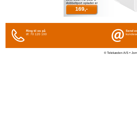
dobbeltport oplader er
perfekt til dine daglige
169,-
opladningsbehov. Med
adaptivt
Ring til os på
Send en
tlf: 70 120 100
kundese
© Telekæden A/S • Jo