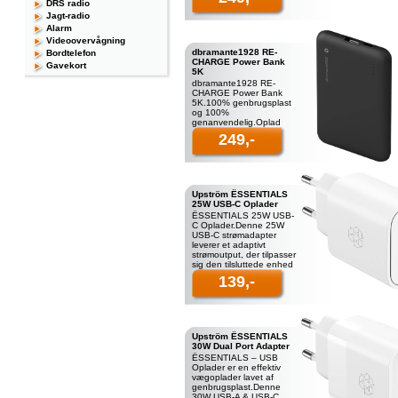
DRS radio
dbramante1928
Jagt-radio
bilopladere lavet af
Alarm
Videoovervågning
dbramante1928 RE-
Bordtelefon
CHARGE Power Bank
Gavekort
5K
dbramante1928 RE-
CHARGE Power Bank
5K.100% genbrugsplast
og 100%
genanvendelig.Oplad
dine enheder på farten
249,-
med dbramante1928
Powerbank 5K, der er
fremstillet af 100
Upström ËSSENTIALS
25W USB-C Oplader
ËSSENTIALS 25W USB-
C Oplader.Denne 25W
USB-C strømadapter
leverer et adaptivt
strømoutput, der tilpasser
sig den tilsluttede enhed
såsom din smartphone,
139,-
hovedtelefoner eller
andre
Upström ËSSENTIALS
30W Dual Port Adapter
ËSSENTIALS – USB
Oplader er en effektiv
vægoplader lavet af
genbrugsplast.Denne
30W USB-A & USB-C