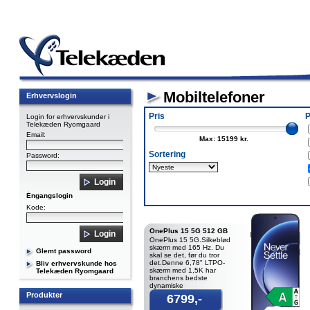
Mobiltelefoner
Erhvervslogin
Pris
P
Login for erhvervskunder i
Telekæden Ryomgaard
Email:
Max: 15199 kr.
Sortering
Password:
Éngangslogin
Kode:
OnePlus 15 5G 512 GB
OnePlus 15 5G.Silkeblød
skærm med 165 Hz. Du
Glemt password
skal se det, før du tror
det.Denne 6,78" LTPO-
Bliv erhvervskunde hos
skærm med 1,5K har
Telekæden Ryomgaard
branchens bedste
dynamiske
opdateringshastighed på
Produkter
6799,-
op til