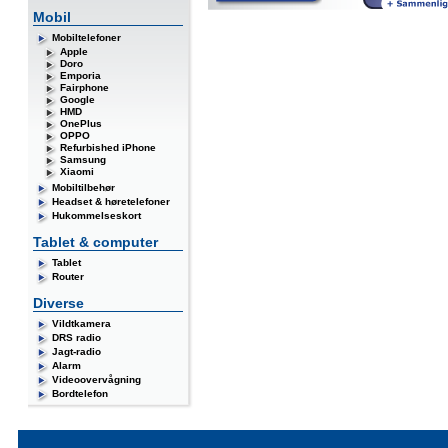
Mobil
Mobiltelefoner
Apple
Doro
Emporia
Fairphone
Google
HMD
OnePlus
OPPO
Refurbished iPhone
Samsung
Xiaomi
Mobiltilbehør
Headset & høretelefoner
Hukommelseskort
Tablet & computer
Tablet
Router
Diverse
Vildtkamera
DRS radio
Jagt-radio
Alarm
Videoovervågning
Bordtelefon