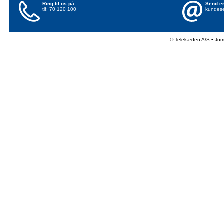
Ring til os på
Send en
tlf: 70 120 100
kundese
© Telekæden A/S • Jo